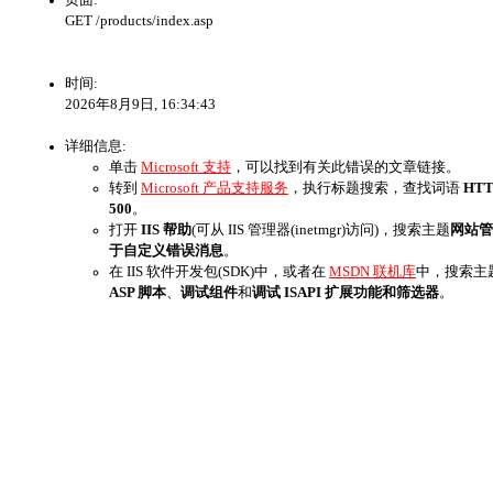
GET /products/index.asp
时间:
2026年8月9日, 16:34:43
详细信息:
单击
Microsoft 支持
，可以找到有关此错误的文章链接。
转到
Microsoft 产品支持服务
，执行标题搜索，查找词语
HTT
500
。
打开
IIS 帮助
(可从 IIS 管理器(inetmgr)访问)，搜索主题
网站管
于自定义错误消息
。
在 IIS 软件开发包(SDK)中，或者在
MSDN 联机库
中，搜索主
ASP 脚本
、
调试组件
和
调试 ISAPI 扩展功能和筛选器
。